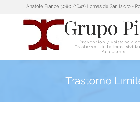
Anatole France 3080, (1642) Lomas de San Isidro - P
Grupo Pi
Prevención y Asistencia de
Trastornos de la Impulsivida
Adicciones
Trastorno Límit