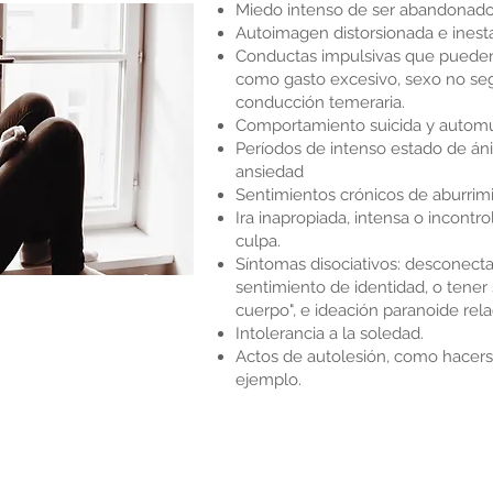
Miedo intenso de ser abandonad
Autoimagen distorsionada e inest
Conductas impulsivas que pueden 
como gasto excesivo, sexo no seg
conducción temeraria.
Comportamiento suicida y automut
Períodos de intenso estado de ánim
ansiedad
Sentimientos crónicos de aburrimi
Ira inapropiada, intensa o incont
culpa.
Síntomas disociativos: desconect
sentimiento de identidad, o tener 
cuerpo", e ideación paranoide rela
Intolerancia a la soledad.
Actos de autolesión, como hacers
ejemplo.