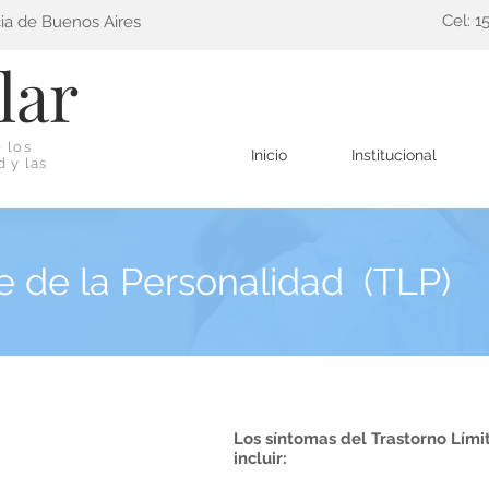
Cel: 1
cia de Buenos Aires
lar
 los
Inicio
Institucional
d y las
e de la Personalidad (TLP)
Los síntomas del Trastorno Lím
incluir: